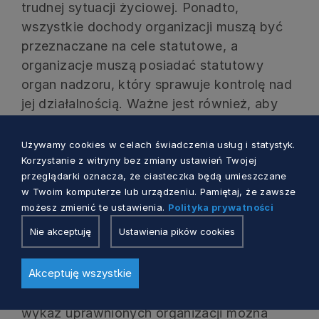
trudnej sytuacji życiowej. Ponadto,
wszystkie dochody organizacji muszą być
przeznaczane na cele statutowe, a
organizacje muszą posiadać statutowy
organ nadzoru, który sprawuje kontrolę nad
jej działalnością. Ważne jest również, aby
organizacja była wpisana do odpowiedniego
rejestru.
Używamy cookies w celach świadczenia usług i statystyk.
Korzystanie z witryny bez zmiany ustawień Twojej
przeglądarki oznacza, że ciasteczka będą umieszczane
Organizacje, które chcą otrzymać środki z
w Twoim komputerze lub urządzeniu. Pamiętaj, że zawsze
1,5% podatku, muszą zamieścić w
możesz zmienić te ustawienia.
Polityka prywatności
internetowej bazie Narodowego Instytutu
Nie akceptuję
Ustawienia pików cookies
Wolności sprawozdanie merytoryczne i
finansowe. Tylko te organizacje, które
Akceptuję wszystkie
spełnią ten warunek, mogą liczyć na
wsparcie ze strony podatników. Aktualny
wykaz uprawnionych organizacji można