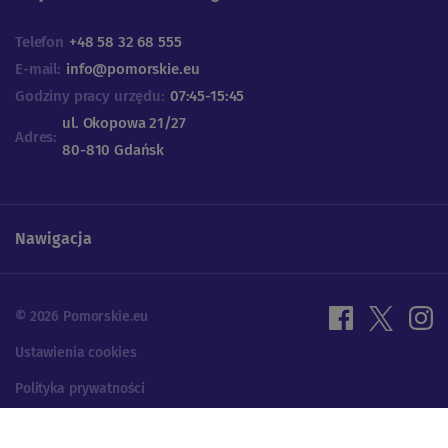
Telefon
+48 58 32 68 555
E-mail:
info@pomorskie.eu
Godziny pracy urzędu:
07:45-15:45
ul. Okopowa 21/27
Adres:
80-810 Gdańsk
Nawigacja
© 2026 Pomorskie.eu
Ustawienia cookies
Polityka prywatności
Projektowanie UX | Programowanie: ALFA BRAVO