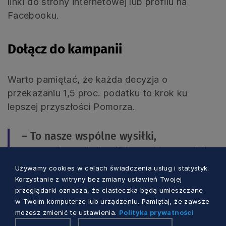
linki do strony internetowej lub profilu na
Facebooku.
Dołącz do kampanii
Warto pamiętać, że każda decyzja o
przekazaniu 1,5 proc. podatku to krok ku
lepszej przyszłości Pomorza.
– To nasze wspólne wysiłki,
zaangażowanie i solidarność sprawiają,
że Pomorze jest wyjątkowe. Warto
Używamy cookies w celach świadczenia usług i statystyk.
Korzystanie z witryny bez zmiany ustawień Twojej
dołączyć do tej idei i wspierać
przeglądarki oznacza, że ciasteczka będą umieszczane
organizacje, które działają z sercem
w Twoim komputerze lub urządzeniu. Pamiętaj, że zawsze
oraz pasją – zachęca marszałek Struk.
możesz zmienić te ustawienia.
Polityka prywatności