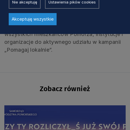
Nie akceptuję
Ustawienia pików cookies
Na stronie kampanii w zakładce „
DO
POBRANIA
” znaleźć można plakaty i grafiki,
Akceptuję wszystkie
które warto pobrać i udostępnić. Zapraszamy
wszystkich mieszkańców Pomorza, instytucje i
organizacje do aktywnego udziału w kampanii
„Pomagaj lokalnie”.
Zobacz również